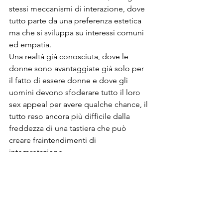
stessi meccanismi di interazione, dove 
tutto parte da una preferenza estetica 
ma che si sviluppa su interessi comuni 
ed empatia.
Una realtà già conosciuta, dove le 
donne sono avantaggiate già solo per 
il fatto di essere donne e dove gli 
uomini devono sfoderare tutto il loro 
sex appeal per avere qualche chance, il 
tutto reso ancora più difficile dalla 
freddezza di una tastiera che può 
creare fraintendimenti di 
interpretazione.
Ho scoperto, inoltre, che anche qui, in 
questo strano "mercato" la parola 
d'ordine è: Pazienza.
Come nella vita reale, anche su queste 
app, bisogna saper aspettare, avere la 