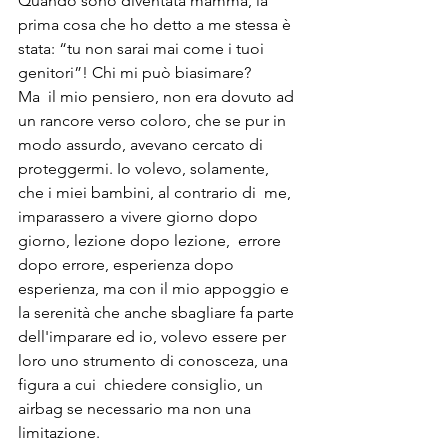
Quando sono diventata mamma, la 
prima cosa che ho detto a me stessa è 
stata: “tu non sarai mai come i tuoi 
genitori”! Chi mi può biasimare?
Ma  il mio pensiero, non era dovuto ad 
un rancore verso coloro, che se pur in 
modo assurdo, avevano cercato di 
proteggermi. Io volevo, solamente, 
che i miei bambini, al contrario di  me,  
imparassero a vivere giorno dopo 
giorno, lezione dopo lezione,  errore 
dopo errore, esperienza dopo 
esperienza, ma con il mio appoggio e  
la serenità che anche sbagliare fa parte 
dell'imparare ed io, volevo essere per 
loro uno strumento di conosceza, una 
figura a cui  chiedere consiglio, un 
airbag se necessario ma non una 
limitazione.