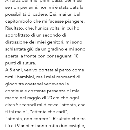
All’alba dei miei primi passi, per mesi, 
se non per anni, non mi è stata data la 
possibilità di cadere. E si, mai un bel 
capitombolo che mi facesse piangere. 
Risultato, che, l’unica volta, in cui ho 
approfittato di un secondo di 
distrazione dei miei genitori, mi sono 
schiantata giù da un gradino e mi sono 
aperta la fronte con conseguenti 10 
punti di sutura.
A 5 anni, venivo portata al parco come 
tutti i bambini, ma i miei momenti di 
gioco tra coetanei vedevano la 
continua e costante presenza di mia 
madre nel raggio di 20 cm che ogni 
circa 5 secondi mi diceva: “attenta, che 
ti fai male”, “attenta che cadi”, 
“attenta, non correre”. Risultato che tra 
i 5 e i 9 anni mi sono rotta due caviglie, 