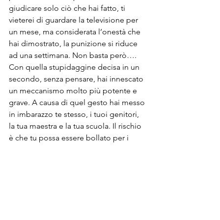
giudicare solo ciò che hai fatto, ti 
vieterei di guardare la televisione per 
un mese, ma considerata l’onestà che 
hai dimostrato, la punizione si riduce 
ad una settimana. Non basta però….
Con quella stupidaggine decisa in un 
secondo, senza pensare, hai innescato 
un meccanismo molto più potente e 
grave. A causa di quel gesto hai messo 
in imbarazzo te stesso, i tuoi genitori, 
la tua maestra e la tua scuola. Il rischio 
è che tu possa essere bollato per i 
prossimi anni come un bambino 
maleducato.
Ormai quel che è fatto è fatto, ma se 
vuoi il mio consiglio, fossi in te, 
domani, andrei a parlare con la maestra 
e gli chiederei ufficialmente scusa 